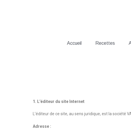
Aller
au
contenu
Accueil
Recettes
A
1. L’éditeur du site Internet
L’éditeur de ce site, au sens juridique, est la sociét
Adresse :