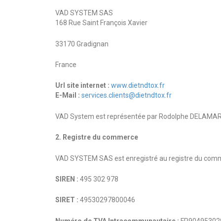
VAD SYSTEM SAS
168 Rue Saint François Xavier
33170 Gradignan
France
Url site internet :
www.dietndtox.fr
E-Mail :
services.clients@dietndtox.fr
VAD System est représentée par Rodolphe DELAMA
2. Registre du commerce
VAD SYSTEM SAS est enregistré au registre du com
SIREN :
495 302 978
SIRET :
49530297800046
Numéro de TVA Intracommunautaire :
FR90495302