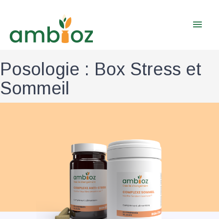
Aller
Men
au
contenu
prin
Posologie : Box Stress et
Sommeil