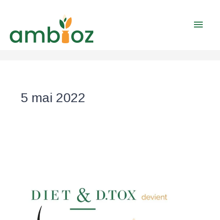
Aller
Men
au
contenu
prin
5 mai 2022
Diet
&
D.Tox
devient
Ambioz