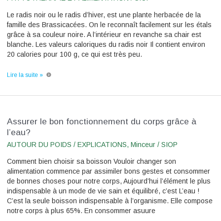
Le radis noir ou le radis d’hiver, est une plante herbacée de la
famille des Brassicacées. On le reconnaît facilement sur les étals
grâce à sa couleur noire. A l’intérieur en revanche sa chair est
blanche. Les valeurs caloriques du radis noir Il contient environ
20 calories pour 100 g, ce qui est très peu.
Lire la suite »
Assurer
Assurer le bon fonctionnement du corps grâce à
le
l’eau?
bon
AUTOUR DU POIDS / EXPLICATIONS
,
Minceur
/
SIOP
fonctionnement
du
Comment bien choisir sa boisson Vouloir changer son
corps
grâce
alimentation commence par assimiler bons gestes et consommer
à
de bonnes choses pour notre corps, Aujourd’hui l’élément le plus
l’eau?
indispensable à un mode de vie sain et équilibré, c’est L’eau !
C’est la seule boisson indispensable à l’organisme. Elle compose
notre corps à plus 65%. En consommer asuure