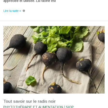
appréciée et utilisée. La racine est
Lire la suite »
Tout
savoir
sur
le
radis
noir
Tout savoir sur le radis noir
PHYTOTHÉRAPIE ET ALIMENTATION
/
SIOP