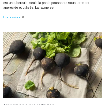
est un tubercule, seule la partie poussante sous terre est
appréciée et utilisée. La racine est
Lire la suite »
Tout
savoir
sur
le
radis
noir