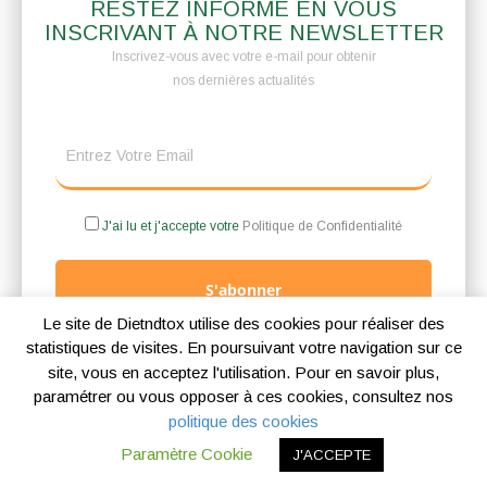
RESTEZ INFORMÉ EN VOUS
INSCRIVANT À NOTRE NEWSLETTER
Inscrivez-vous avec votre e-mail pour obtenir
nos dernières actualités
J'ai lu et j'accepte votre
Politique de Confidentialité
S'abonner
Le site de Dietndtox utilise des cookies pour réaliser des
statistiques de visites. En poursuivant votre navigation sur ce
site, vous en acceptez l'utilisation. Pour en savoir plus,
paramétrer ou vous opposer à ces cookies, consultez nos
Mentions légales
Politique de confidentialité
Politique des cookies
politique des cookies
Copyright © 2026 |
Blog Ambioz
Paramètre Cookie
J'ACCEPTE