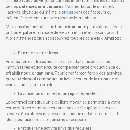
Nos
habitudes
de vie jouent un rôle important dans les capacités
de nos
défenses immunitaires
. L’alimentation, le sommeil,
l’activité physique ou même le
stress
sont des facteurs qui
influent fortement sur notre réponse immunitaire.
Mais pas d’inquiétude,
une bonne immunité
peut s’obtenir avec
un bon équilibre, un mode de vie sain et un état d’esprit positif.
Alors n’attendez plus et découvrez tous les conseils
d’Ambioz
:
Diminuez votre stress :
En situation de stress, notre corps produit plus de cellules
immunitaires et doit ensuite compenser cette production ce qui
affaiblit notre
organisme
. Pour le renforcer, faites des activités
qui vous plaisent comme lire un livre, écouter de la musique ou
voir vos amis par exemple.
Favoriser un sommeil et un repos réparateur
:
Le sommeil constitue un excellent moyen de permettre à votre
corps et à ses nombreuses fonctions de récupérer. Faire des
siestes réparatrices ou passer une bonne nuit de sommeil est
idéal pour aider notre organisme à récupérer.
Pratiquer une activité physique régulière :