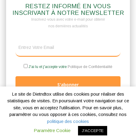
RESTEZ INFORMÉ EN VOUS
INSCRIVANT À NOTRE NEWSLETTER
Inscrivez-vous avec votre e-mail pour obtenir
nos dernières actualités
J'ai lu et j'accepte votre
Politique de Confidentialité
S'abonner
Le site de Dietndtox utilise des cookies pour réaliser des
statistiques de visites. En poursuivant votre navigation sur ce
site, vous en acceptez l'utilisation. Pour en savoir plus,
paramétrer ou vous opposer à ces cookies, consultez nos
Mentions légales
Politique de confidentialité
Politique des cookies
politique des cookies
Copyright © 2026 |
Blog Ambioz
Paramètre Cookie
J'ACCEPTE