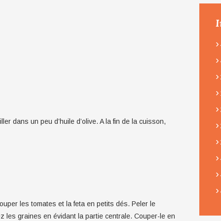
I
›
›
›
›
›
ler dans un peu d’huile d’olive. A la fin de la cuisson,
›
›
›
›
›
uper les tomates et la feta en petits dés. Peler le
 les graines en évidant la partie centrale. Couper-le en