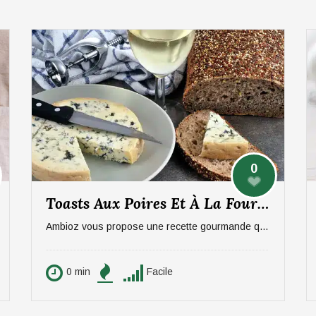
0
Toasts Aux Poires Et À La Fourme D’Ambert
Ambioz vous propose une recette gourmande qui ravira vos papilles, notamment celles des amateurs de fromage. Une entrée sucré/salée à base de poires et de Fourme d'Ambert. Idéal pour 6 personnes.
0 min
Facile