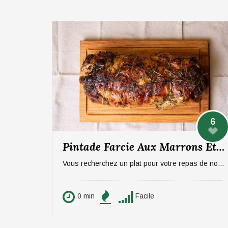
6
Pintade Farcie Aux Marrons Et Pommes, Sauce Aux Morilles
Vous recherchez un plat pour votre repas de noël ? On vous propose un plat qui épatera vos invités, digne d'un repas de fête ! La pintade farcie aux marrons et pommes, sauce aux morilles. Pour 6 personnes.
0 min
Facile