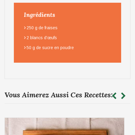
Ingrédients
›
250 g de fraises
›
2 blancs d’œufs
›
50 g de sucre en poudre
Vous Aimerez Aussi Ces Recettes: