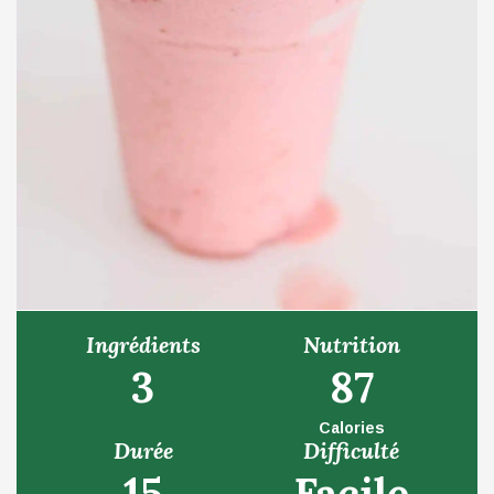
Ingrédients
Nutrition
3
87
Calories
Durée
Difficulté
15
Facile