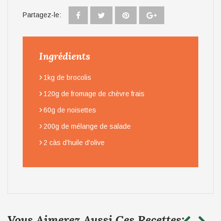
Partagez-le:
Ingrédients
›
1kg de brocolis
›
120g de fromage de chèvre frais
›
60g de noisettes
›
200g de mélange de salade
›
2 càs d'huile d'olive
Vous Aimerez Aussi Ces Recettes: