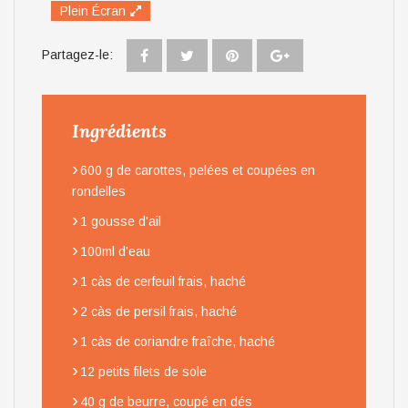
Plein Écran
Partagez-le:
Ingrédients
›
600 g de carottes, pelées et coupées en
rondelles
›
1 gousse d'ail
›
100ml d'eau
›
1 càs de cerfeuil frais, haché
›
2 càs de persil frais, haché
›
1 càs de coriandre fraîche, haché
›
12 petits filets de sole
›
40 g de beurre, coupé en dés