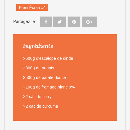
Plein Écran
Partagez-le:
Ingrédients
›
600g d'escalope de dinde
›
800g de panais
›
500g de patate douce
›
100g de fromage blanc 0%
›
2 càc de curry
›
2 càc de curcuma