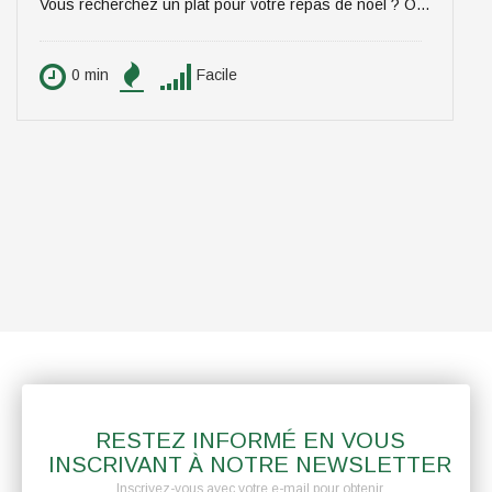
Vous recherchez un plat pour votre repas de noël ? On vous propose un plat qui épatera vos invités, digne d'un repas de fête ! La pintade farcie aux marrons et pommes, sauce aux morilles. Pour 6 personnes.
0 min
Facile
RESTEZ INFORMÉ EN VOUS
INSCRIVANT À NOTRE NEWSLETTER
Inscrivez-vous avec votre e-mail pour obtenir