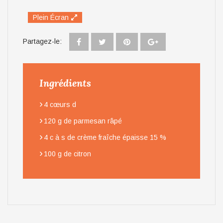
Plein Écran
Partagez-le:
Ingrédients
›
4 cœurs d
›
120 g de parmesan râpé
›
4 c à s de crème fraîche épaisse 15 %
›
100 g de citron