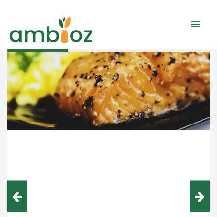
Aller
Men
au
contenu
prin