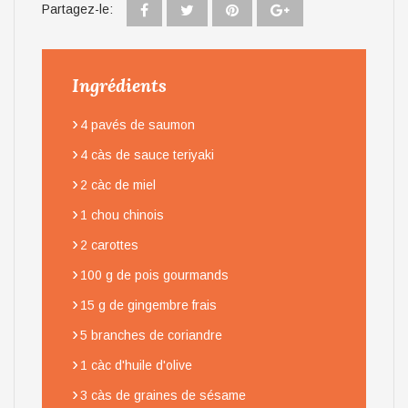
Partagez-le:
Ingrédients
›
4 pavés de saumon
›
4 càs de sauce teriyaki
›
2 càc de miel
›
1 chou chinois
›
2 carottes
›
100 g de pois gourmands
›
15 g de gingembre frais
›
5 branches de coriandre
›
1 càc d'huile d'olive
›
3 càs de graines de sésame