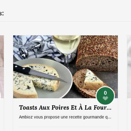
s:
0
Toasts Aux Poires Et À La Fourme D’Ambert
Ambioz vous propose une recette gourmande qui ravira vos papilles, notamment celles des amateurs de fromage. Une entrée sucré/salée à base de poires et de Fourme d'Ambert. Idéal pour 6 personnes.