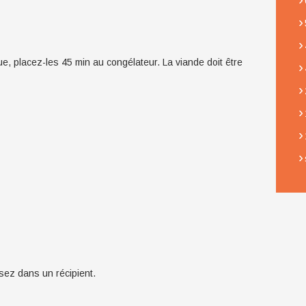
›
›
e, placez-les 45 min au congélateur. La viande doit être
›
›
›
›
›
sez dans un récipient.