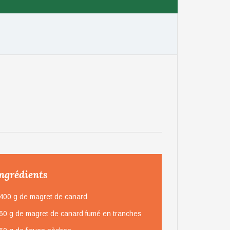
ngrédients
400 g de magret de canard
60 g de magret de canard fumé en tranches