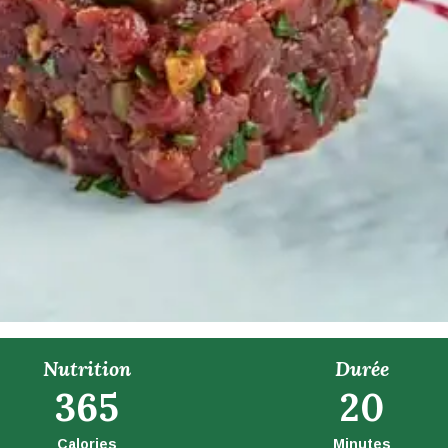
Nutrition
Durée
365
20
Calories
Minutes