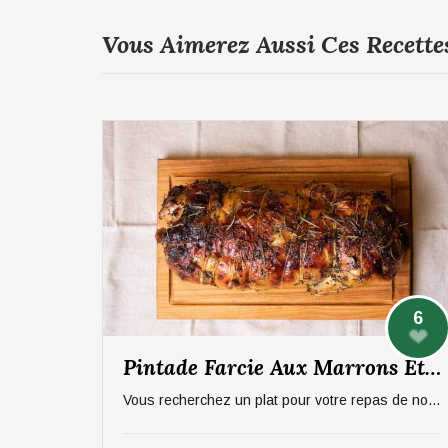
Vous Aimerez Aussi Ces Recette
6
Pintade Farcie Aux Marrons Et Pommes, Sauce Aux Morilles
Vous recherchez un plat pour votre repas de noël ? On vous propose un plat qui épatera vos invités, digne d'un repas de fête ! La pintade farcie aux marrons et pommes, sauce aux morilles. Pour 6 personnes.