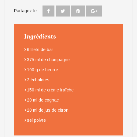
Partagez-le:
Ingrédients
›
6 filets de bar
›
375 ml de champagne
›
100 g de beurre
›
2 échalotes
›
150 ml de crème fraîche
›
20 ml de cognac
›
20 ml de jus de citron
›
sel poivre