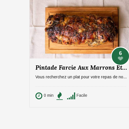
6
Pintade Farcie Aux Marrons Et Pommes, Sauce Aux Morilles
Vous recherchez un plat pour votre repas de noël ? On vous propose un plat qui épatera vos invités, digne d'un repas de fête ! La pintade farcie aux marrons et pommes, sauce aux morilles. Pour 6 personnes.
0 min
Facile