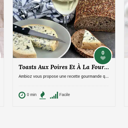
0
Toasts Aux Poires Et À La Fourme D’Ambert
Ambioz vous propose une recette gourmande qui ravira vos papilles, notamment celles des amateurs de fromage. Une entrée sucré/salée à base de poires et de Fourme d'Ambert. Idéal pour 6 personnes.
0 min
Facile