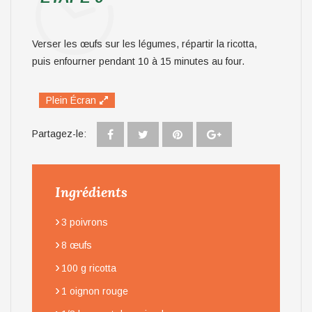
Verser les œufs sur les légumes, répartir la ricotta,
puis enfourner pendant 10 à 15 minutes au four.
Plein Écran
Partagez-le:
Ingrédients
›
3 poivrons
›
8 œufs
›
100 g ricotta
›
1 oignon rouge