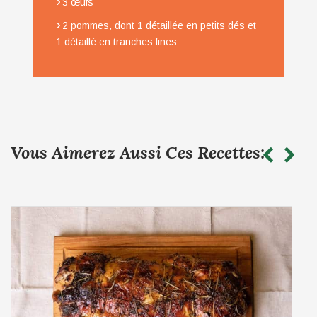
›
3 œufs
›
2 pommes, dont 1 détaillée en petits dés et
1 détaillé en tranches fines
Vous Aimerez Aussi Ces Recettes: