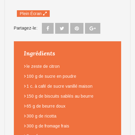
Plein Écran
Partagez-le:
Ingrédients
›
le zeste de citron
›
100 g de sucre en poudre
›
1 c. à café de sucre vanillé maison
›
150 g de biscuits sablés au beurre
›
65 g de beurre doux
›
300 g de ricotta
›
300 g de fromage frais