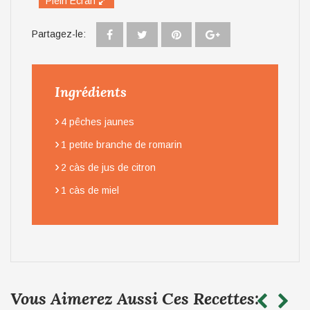
Plein Écran
Partagez-le:
Ingrédients
›
4 pêches jaunes
›
1 petite branche de romarin
›
2 càs de jus de citron
›
1 càs de miel
Vous Aimerez Aussi Ces Recettes: