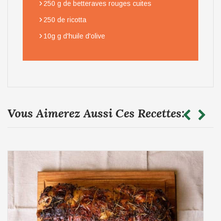
›
250 g de betteraves rouges cuites
›
250 de ricotta
›
10g g d'huile d'olive
Vous Aimerez Aussi Ces Recettes: