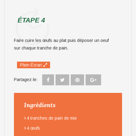
ÉTAPE 4
Faire cuire les œufs au plat puis déposer un oeuf
sur chaque tranche de pain.
Plein Écran
Partagez-le:
Ingrédients
›
4 tranches de pain de mie
›
4 œufs