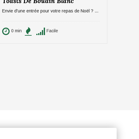
Toasts De Boudin Blanc
Envie d'une entrée pour votre repas de Noël ? On vous propose une recette sucré/salée rapide et efficace à base de pommes et boudin. Pour 6 personnes.
0 min
Facile
0 min