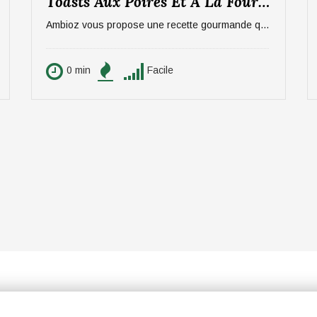
Toasts Aux Poires Et À La Fourme D’Ambert
Ambioz vous propose une recette gourmande qui ravira vos papilles, notamment celles des amateurs de fromage. Une entrée sucré/salée à base de poires et de Fourme d'Ambert. Idéal pour 6 personnes.
0 min
Facile