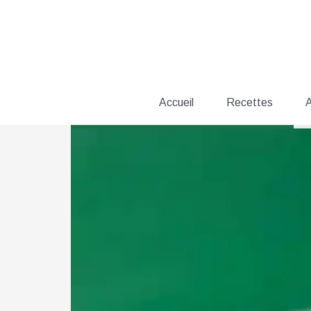
Aller
au
contenu
Accueil
Recettes
A