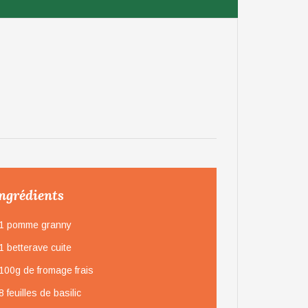
ngrédients
1 pomme granny
1 betterave cuite
100g de fromage frais
8 feuilles de basilic