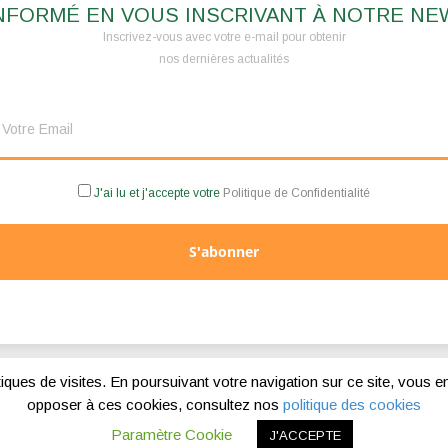
NFORMÉ EN VOUS INSCRIVANT À NOTRE N
Inscrivez-vous avec votre e-mail pour obtenir
nos dernières actualités
J'ai lu et j'accepte votre
Politique de Confidentialité
S'abonner
Politique de confidentialité
stiques de visites. En poursuivant votre navigation sur ce site, vous e
opposer à ces cookies, consultez nos
politique des cookies
Copyright © 2026 |
Blog Ambioz
Paramètre Cookie
J'ACCEPTE