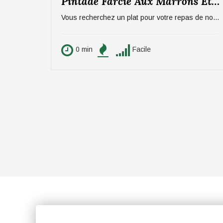
Pintade Farcie Aux Marrons Et Pommes, Sauce Aux Morilles
Vous recherchez un plat pour votre repas de noël ? On vous propose un plat qui épatera vos invités, digne d'un repas de fête ! La pintade farcie aux marrons et pommes, sauce aux morilles. Pour 6 personnes.
0 min
Facile