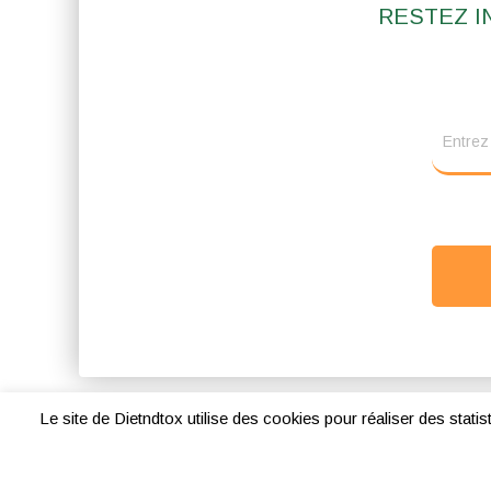
RESTEZ I
Mentions légales
Le site de Dietndtox utilise des cookies pour réaliser des stati