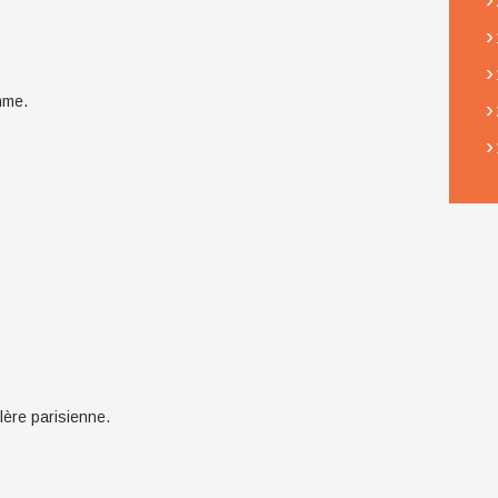
›
›
mme.
›
›
llère parisienne.