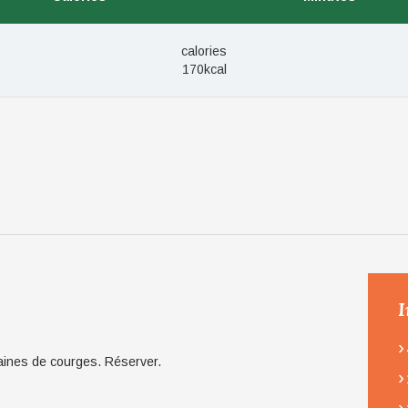
calories
170kcal
I
›
raines de courges. Réserver.
›
›