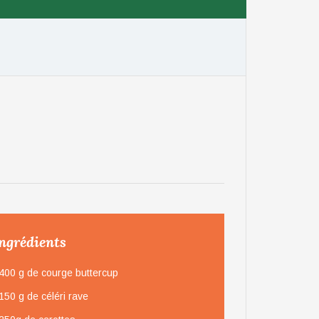
ngrédients
400 g de courge buttercup
150 g de céléri rave