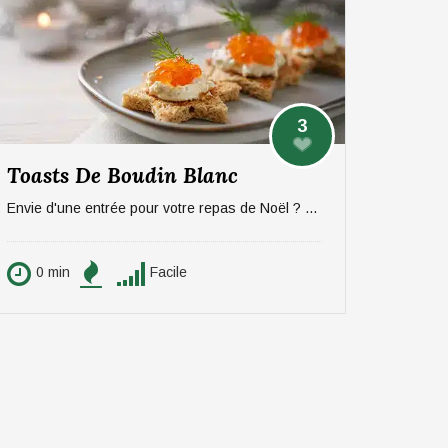
3
Toasts De Boudin Blanc
Envie d'une entrée pour votre repas de Noël ? On vous propose une recette sucré/salée rapide et efficace à base de pommes et boudin. Pour 6 personnes.
0 min
Facile
0 min