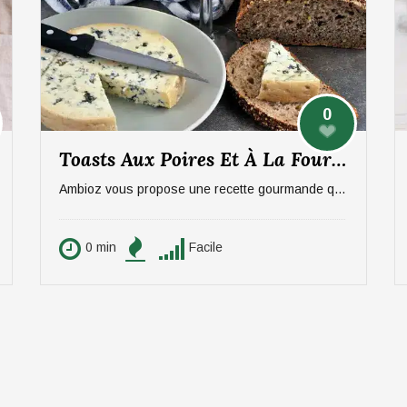
0
Toasts Aux Poires Et À La Fourme D’Ambert
Ambioz vous propose une recette gourmande qui ravira vos papilles, notamment celles des amateurs de fromage. Une entrée sucré/salée à base de poires et de Fourme d'Ambert. Idéal pour 6 personnes.
0 min
Facile