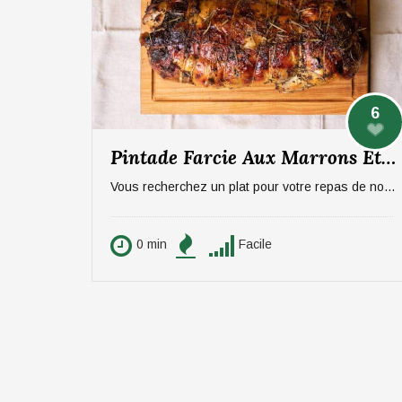
6
Pintade Farcie Aux Marrons Et Pommes, Sauce Aux Morilles
Vous recherchez un plat pour votre repas de noël ? On vous propose un plat qui épatera vos invités, digne d'un repas de fête ! La pintade farcie aux marrons et pommes, sauce aux morilles. Pour 6 personnes.
0 min
Facile