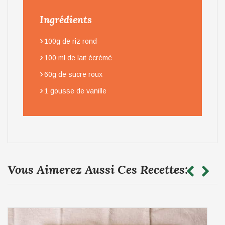
Ingrédients
›
100g de riz rond
›
100 ml de lait écrémé
›
60g de sucre roux
›
1 gousse de vanille
Vous Aimerez Aussi Ces Recettes: