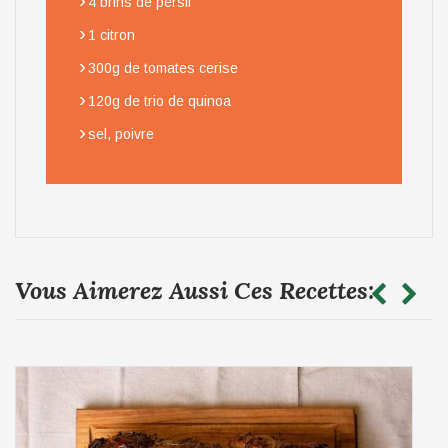
›
4 brins de persil
›
1 citron
›
300g de tomates cerise
›
120g de trio de quinoa
›
sel, poivre
Vous Aimerez Aussi Ces Recettes: