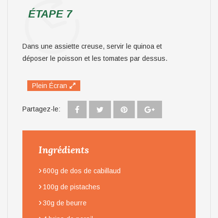
ÉTAPE 7
Dans une assiette creuse, servir le quinoa et
déposer le poisson et les tomates par dessus.
Plein Écran
Partagez-le:
Ingrédients
›
600g de dos de cabillaud
›
100g de pistaches
›
30g de beurre