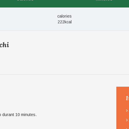
calories
222kcal
chi
I
›
co durant 10 minutes.
›