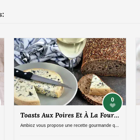
s:
0
Toasts Aux Poires Et À La Fourme D’Ambert
Ambioz vous propose une recette gourmande qui ravira vos papilles, notamment celles des amateurs de fromage. Une entrée sucré/salée à base de poires et de Fourme d'Ambert. Idéal pour 6 personnes.