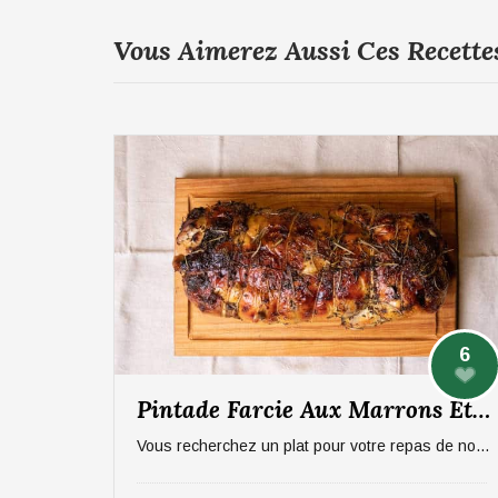
Vous Aimerez Aussi Ces Recette
6
Pintade Farcie Aux Marrons Et Pommes, Sauce Aux Morilles
Vous recherchez un plat pour votre repas de noël ? On vous propose un plat qui épatera vos invités, digne d'un repas de fête ! La pintade farcie aux marrons et pommes, sauce aux morilles. Pour 6 personnes.