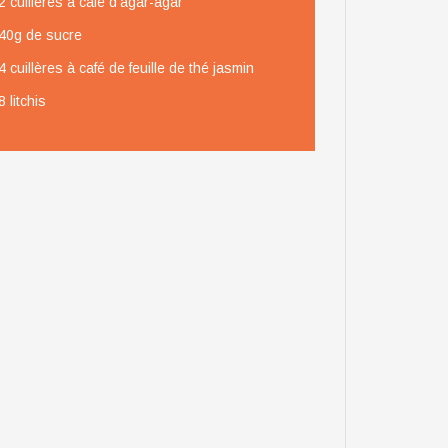
2 cuillères à café d’agar-agar
40g de sucre
4 cuillères à café de feuille de thé jasmin
8 litchis