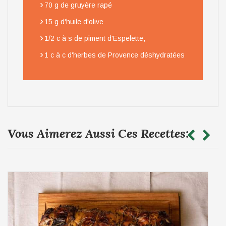
›
70 g de gruyère rapé
›
15 g d'huile d'olive
›
1/2 c à s de piment d'Espelette,
›
1 c à c d'herbes de Provence déshydratées
Vous Aimerez Aussi Ces Recettes: