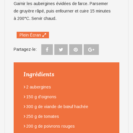
Garnir les aubergines évidées de farce. Parsemer
de gruyère râpé, puis enfourner et cuire 15 minutes
à 200°C. Servir chaud.
Plein Écran
Partagez-le:
Ingrédients
›
2 aubergines
›
150 g d'oignons
›
300 g de viande de bœuf hachée
›
250 g de tomates
›
200 g de poivrons rouges