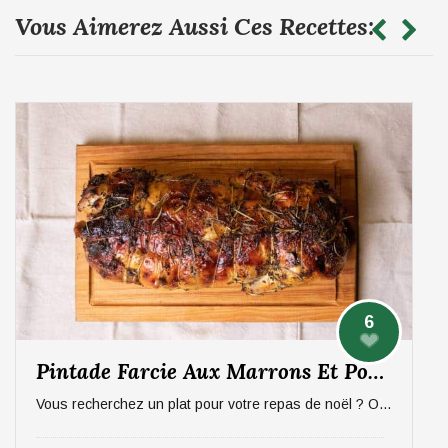
Vous Aimerez Aussi Ces Recettes:
6
Pintade Farcie Aux Marrons Et Pommes, Sauce Aux Morilles
Vous recherchez un plat pour votre repas de noël ? On vous propose un plat qui épatera vos invités, digne d'un repas de fête ! La pintade farcie aux marrons et pommes, sauce aux morilles. Pour 6 personnes.