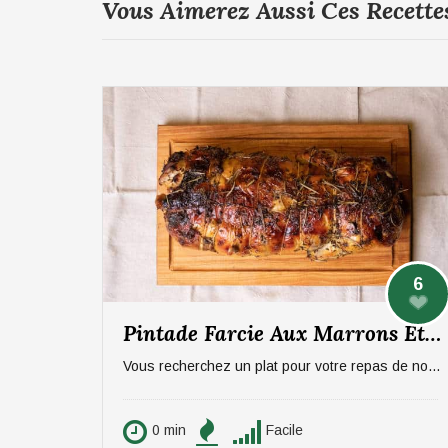
Vous Aimerez Aussi Ces Recette
6
Pintade Farcie Aux Marrons Et Pommes, Sauce Aux Morilles
Vous recherchez un plat pour votre repas de noël ? On vous propose un plat qui épatera vos invités, digne d'un repas de fête ! La pintade farcie aux marrons et pommes, sauce aux morilles. Pour 6 personnes.
0 min
Facile