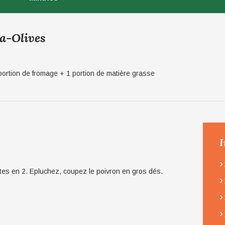
ta-Olives
portion de fromage + 1 portion de matière grasse
I
›
tes en 2. Epluchez, coupez le poivron en gros dés.
›
›
›