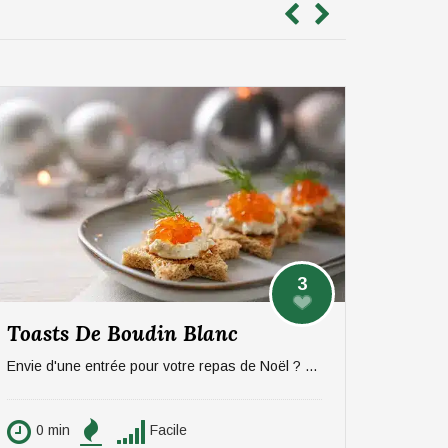
3
Toasts De Boudin Blanc
Envie d'une entrée pour votre repas de Noël ? On vous propose une recette sucré/salée rapide et efficace à base de pommes et boudin. Pour 6 personnes.
0 min
Facile
0 min