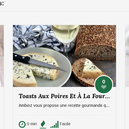
s:
0
Toasts Aux Poires Et À La Fourme D’Ambert
Ambioz vous propose une recette gourmande qui ravira vos papilles, notamment celles des amateurs de fromage. Une entrée sucré/salée à base de poires et de Fourme d'Ambert. Idéal pour 6 personnes.
0 min
Facile