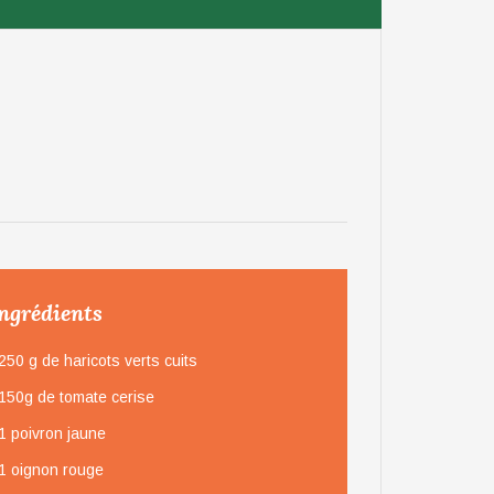
ngrédients
250 g de haricots verts cuits
150g de tomate cerise
1 poivron jaune
1 oignon rouge