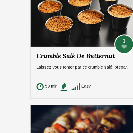
1
Crumble Salé De Butternut
Laissez vous tenter par ce crumble salé, préparé avec le légume fard de l'automne, le butternut.
50 min
Easy