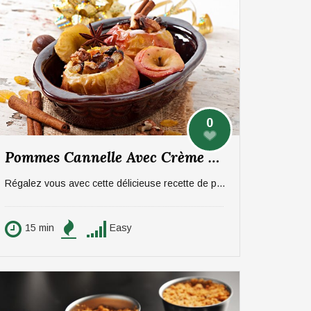
0
Pommes Cannelle Avec Crème Chantilly Coco
Régalez vous avec cette délicieuse recette de pommes au four avec sa cannelle et chantilly coco ! Cette recette est déclinable avec des poires selon vos goûts, en respectant les mêmes quantités.
15 min
Easy