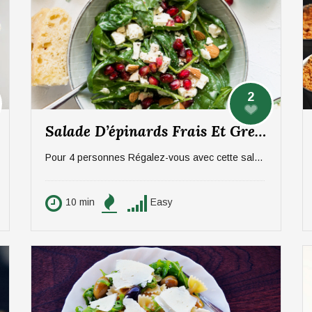
2
Salade D’épinards Frais Et Grenade
Pour 4 personnes Régalez-vous avec cette salade fraîche et savoureuse composée d'épinards et de grenade. En entrée ou en accompagnement, cette salade fera à coup sûr son effet auprès de vos invités !
10 min
Easy