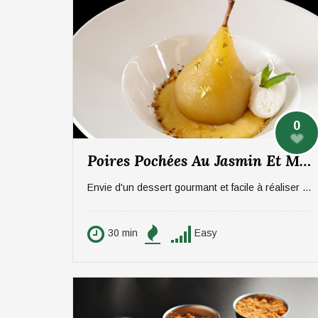
0
Poires Pochées Au Jasmin Et Mousse Coco – 4 Personnes
Envie d'un dessert gourmant et facile à réaliser ? Laissez vous tenter par les poires pochées au jasmin et mousse coco. Bon pour votre santé et pour vos papilles il faut absolument que vous testiez cette recette !
30 min
Easy