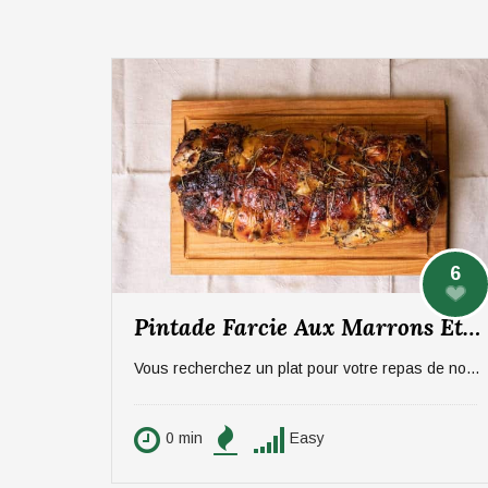
6
Pintade Farcie Aux Marrons Et Pommes, Sauce Aux Morilles
Vous recherchez un plat pour votre repas de noël ? On vous propose un plat qui épatera vos invités, digne d'un repas de fête ! La pintade farcie aux marrons et pommes, sauce aux morilles. Pour 6 personnes.
0 min
Easy