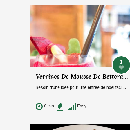
1
Verrines De Mousse De Betterave Et De Fromage De Chèvre
Besoin d'une idée pour une entrée de noël facile et rapide à réaliser. Ambioz vous propose des verrines avec un accord de betterave et de fromage de chèvre, pour 6 personnes.
0 min
Easy