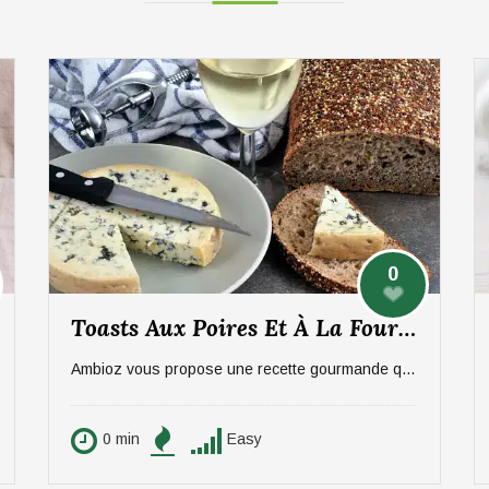
0
Toasts Aux Poires Et À La Fourme D’Ambert
Ambioz vous propose une recette gourmande qui ravira vos papilles, notamment celles des amateurs de fromage. Une entrée sucré/salée à base de poires et de Fourme d'Ambert. Idéal pour 6 personnes.
0 min
Easy